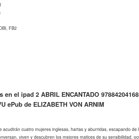
M
6
OBI, FB2
os en el ipad 2 ABRIL ENCANTADO 97884204168
JVU ePub de ELIZABETH VON ARNIM
acudirán cuatro mujeres inglesas, hartas y aburridas, escapando de la 
nversan, viven y descubren los mejores matices de su sensibilidad, oc