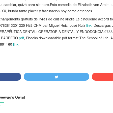
 a cambiar, quizá para siempre.Esta comedia de Elizabeth von Arnim, u
lo XX, brinda tanto placer y fascinación hoy como entonces.
rgements gratuits de livres de cuisine kindle Le cinquième accord tol
is 9782813201225 FB2 CHM par Miguel Ruiz, José Ruiz
link
, Descargas d
 TERAPÉUTICA DENTAL: OPERATORIA DENTAL Y ENDODONCIA 97884
IA BARBERO
pdf
, Ebooks downloadable pdf format The School of Life: 
12891160
link
,
wewug's Ownd
ー