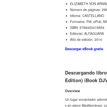
ELIZABETH VON ARNI
Número de páginas: 29
Idioma: CASTELLANO
Formatos: Pdf, ePub, M
ISBN: 9788420416854
Editorial: ALFAGUARA
Año de edición: 2014
Descargar eBook gratis
Descargando libr
Edition) iBook D
Overview
Un lugar encantador adonde 
y en pleno Mediterráneo, co