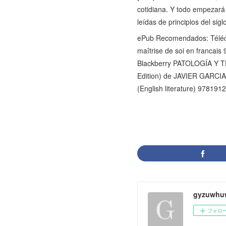
cotidiana. Y todo empezará
leídas de principios del sig
ePub Recomendados: Télécha
maîtrise de soi en franca
Blackberry PATOLOGÍA Y
Edition) de JAVIER GARC
(English literature) 97819
gyzuwhu
フォロ