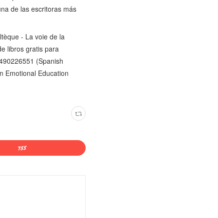
na de las escritoras más
tèque - La voie de la
e libros gratis para
90226551 (Spanish
An Emotional Education